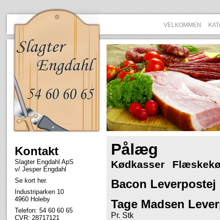
Jump to navigation
VELKOMMEN
KAT
Pålæg
Kontakt
Slagter Engdahl ApS
Kødkasser
Flæskek
v/ Jesper Engdahl
Se
kort her
.
Bacon Leverpostej
Industriparken 10
4960 Holeby
Tage Madsen Lever
Telefon: 54 60 60 65
Pr. Stk
CVR: 28717121